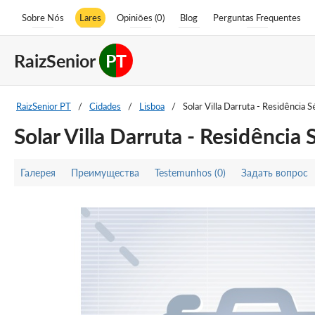
Sobre Nós
Lares
Opiniões (0)
Blog
Perguntas Frequentes
RaizSenior
PT
RaizSenior PT
/
Cidades
/
Lisboa
/
Solar Villa Darruta - Residência S
Solar Villa Darruta - Residência 
Галерея
Преимущества
Testemunhos (0)
Задать вопрос