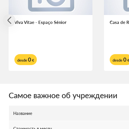
Viva Vitae - Espaço Sénior
Casa de 
0
0
desde
€
desde
Самое важное об учреждении
Название
Стоимость в месяц