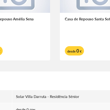
Repouso Amélia Sena
Casa de Repouso Santa Sof
0
€
desde
€
Solar Villa Darruta - Residência Sénior
desde 0 грн