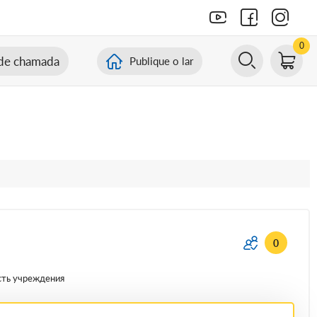
0
de chamada
Publique o lar
0
сть учреждения