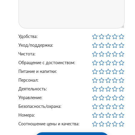
Удобства:
Уход/поддержка:
Чистота:
Обращение с достоинством:
Питание и напитки:
Персонал:
Деятельность:
Управление:
Безопасность/охрана:
Номера:
Соотношение цены и качества: