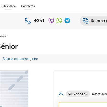
Publicidade
Contactos
+351
Retorno 
énior
Sénior
Заявка на размещение
90 человек
вместимо