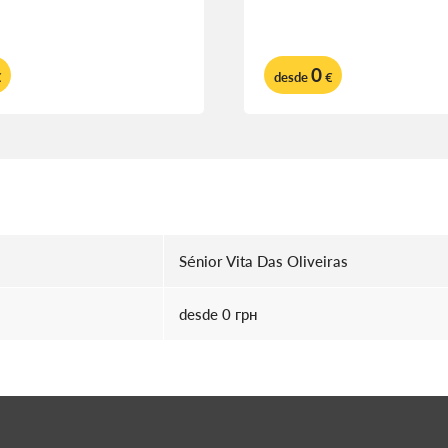
0
€
desde
€
Sénior Vita Das Oliveiras
desde 0 грн