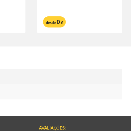
0
desde
€
AVALIAÇÕES: