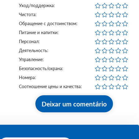
Уход/поддержка:
Чистота:
Обращение с достоинством:
Питание и напитки:
Персонал:
Деятельность:
Управление:
Безопасность/охрана:
Номера:
Соотношение цены и качества:
Deixar um comentário