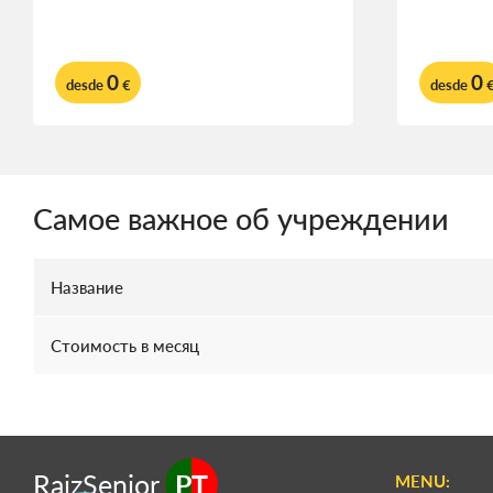
0
0
desde
€
desde
Самое важное об учреждении
Название
Стоимость в месяц
RaizSenior
PT
MENU: