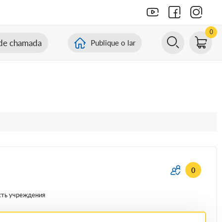
0
de chamada
Publique o lar
0
сть учреждения