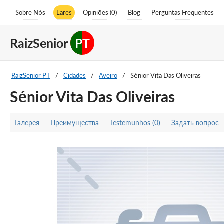
Sobre Nós
Lares
Opiniões (0)
Blog
Perguntas Frequentes
RaizSenior
PT
RaizSenior PT
/
Cidades
/
Aveiro
/
Sénior Vita Das Oliveiras
Sénior Vita Das Oliveiras
Галерея
Преимущества
Testemunhos (0)
Задать вопрос