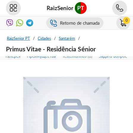
RaizSenior
PT
0
Retorno de chamada
RaizSenior PT
/
Cidades
/
Santarém
/
Primus Vitae - Residência Sénior
Галерея
Преимущества
Testemunhos (0)
Задать вопрос