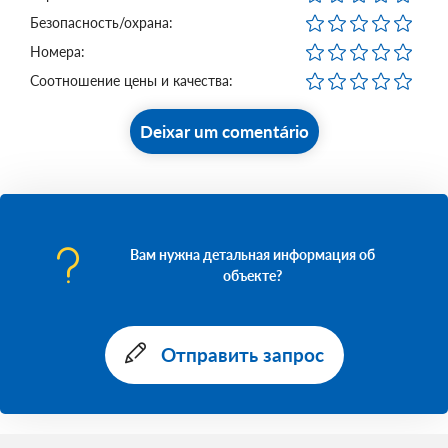
Безопасность/охрана:
Номера:
Соотношение цены и качества:
Deixar um comentário
Вам нужна детальная информация об
объекте?
Отправить запрос