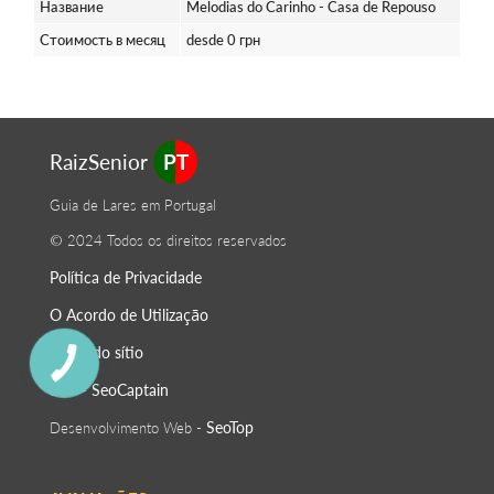
Название
Melodias do Carinho - Casa de Repouso
Стоимость в месяц
desde 0 грн
RaizSenior
PT
Guia de Lares em Portugal
© 2024 Todos os direitos reservados
Política de Privacidade
O Acordo de Utilização
Mapa do sítio
SeoСaptain
SEO -
SeoTop
Desenvolvimento Web -