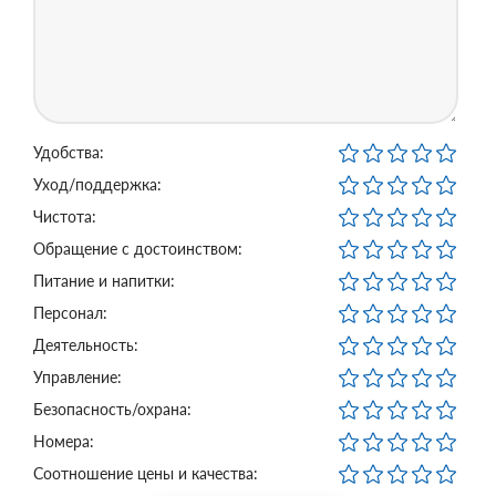
Удобства:
Уход/поддержка:
Чистота:
Обращение с достоинством:
Питание и напитки:
Персонал:
Деятельность:
Управление:
Безопасность/охрана:
Номера:
Соотношение цены и качества: