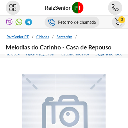
RaizSenior
PT
0
Retorno de chamada
RaizSenior PT
/
Cidades
/
Santarém
/
Melodias do Carinho - Casa de Repouso
Галерея
Преимущества
Testemunhos (0)
Задать вопрос