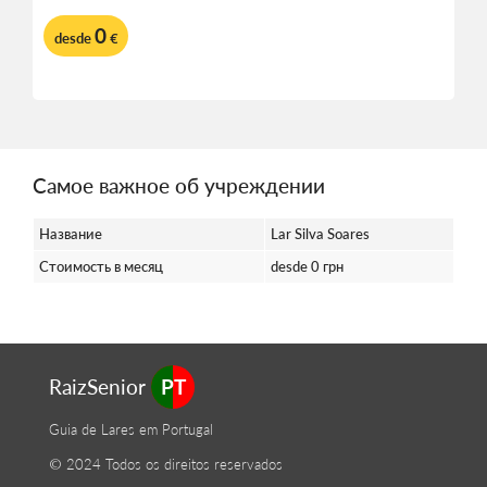
0
desde
€
Самое важное об учреждении
Название
Lar Silva Soares
Стоимость в месяц
desde 0 грн
RaizSenior
PT
Guia de Lares em Portugal
© 2024 Todos os direitos reservados