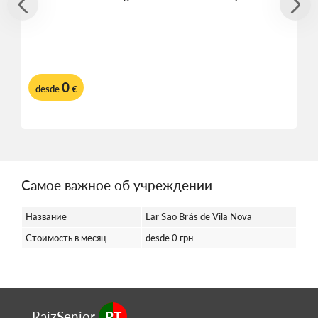
0
desde
€
Самое важное об учреждении
Название
Lar São Brás de Vila Nova
Стоимость в месяц
desde 0 грн
RaizSenior
PT