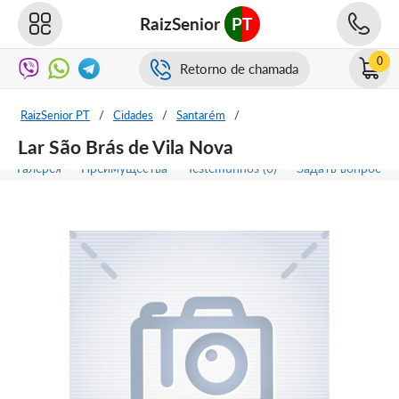
RaizSenior
PT
0
Retorno de chamada
RaizSenior PT
/
Cidades
/
Santarém
/
Lar São Brás de Vila Nova
Галерея
Преимущества
Testemunhos (0)
Задать вопрос