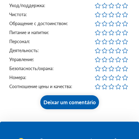
Уход/поддержка:
Чистота:
Обращение с достоинством:
Питание и напитки:
Персонал:
Деятельность:
Управление:
Безопасность/охрана:
Номера:
Соотношение цены и качества:
Deixar um comentário