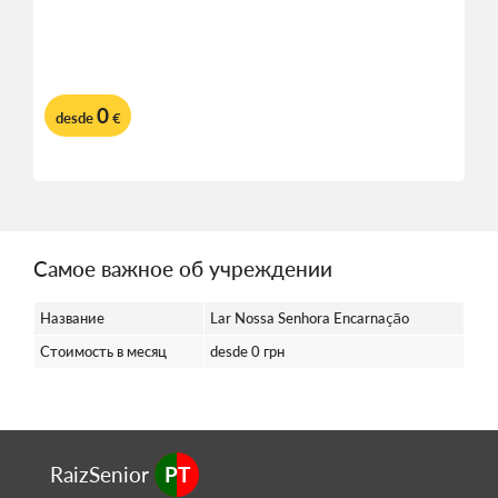
0
desde
€
Самое важное об учреждении
Название
Lar Nossa Senhora Encarnação
Стоимость в месяц
desde 0 грн
RaizSenior
PT