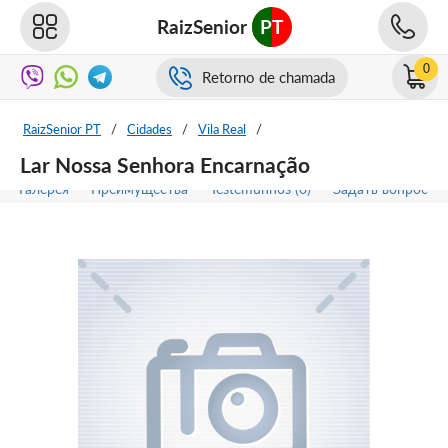
RaizSenior
PT
0
Retorno de chamada
RaizSenior PT
/
Cidades
/
Vila Real
/
Lar Nossa Senhora Encarnação
Галерея
Преимущества
Testemunhos (0)
Задать вопрос