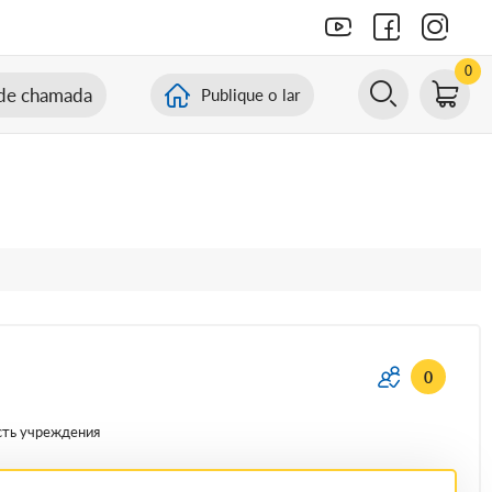
0
de chamada
Publique o lar
0
сть учреждения