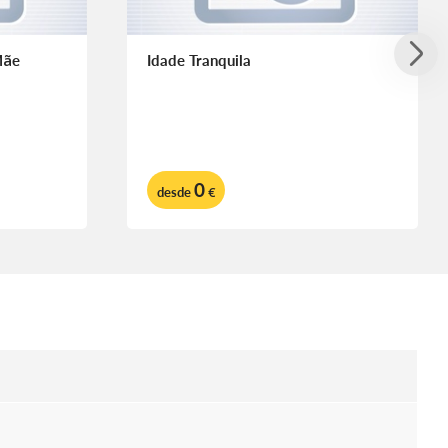
Mãe
Idade Tranquila
0
desde
€