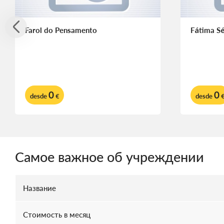
Farol do Pensamento
Fátima Sé
0
0
desde
€
desde
Самое важное об учреждении
Название
Стоимость в месяц