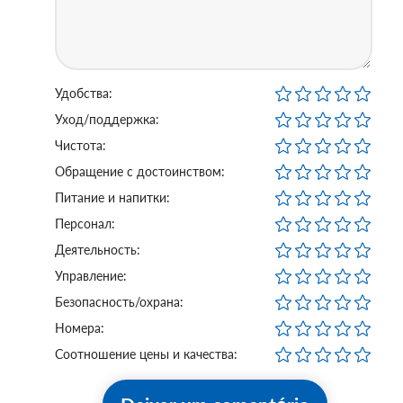
Удобства:
Уход/поддержка:
Чистота:
Обращение с достоинством:
Питание и напитки:
Персонал:
Деятельность:
Управление:
Безопасность/охрана:
Номера:
Соотношение цены и качества: