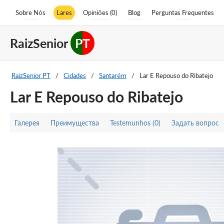
Sobre Nós
Lares
Opiniões (0)
Blog
Perguntas Frequentes
RaizSenior
PT
RaizSenior PT
/
Cidades
/
Santarém
/
Lar E Repouso do Ribatejo
Lar E Repouso do Ribatejo
Галерея
Преимущества
Testemunhos (0)
Задать вопрос