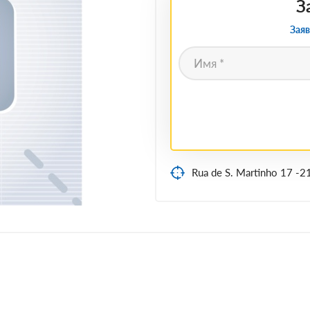
З
Заяв
Rua de S. Martinho 17 -2