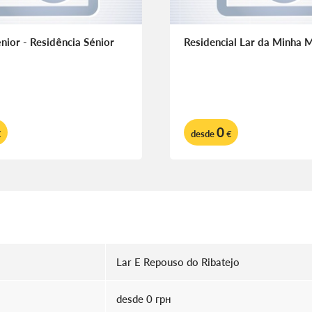
nior - Residência Sénior
Residencial Lar da Minha 
0
€
desde
€
Lar E Repouso do Ribatejo
desde 0 грн