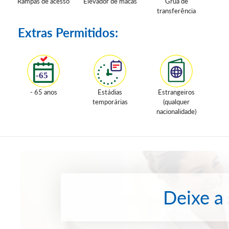
Rampas de acesso
Elevador de macas
Grua de
transferência
Extras Permitidos:
- 65 anos
Estádias
Estrangeiros
temporárias
(qualquer
nacionalidade)
Deixe a