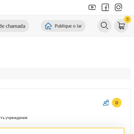
0
de chamada
Publique o lar
0
сть учреждения