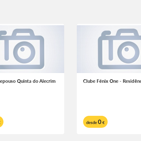
epouso Quinta do Alecrim
Clube Fénix One - Residênc
0
€
desde
€