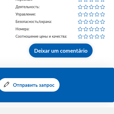
Деятельность:
Управление:
Безопасность/охрана:
Номера:
Соотношение цены и качества:
Deixar um comentário
Отправить запрос