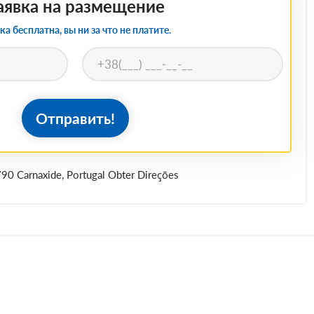
аявка на размещение
ка бесплатна, вы ни за что не платите.
Отправить!
790 Carnaxide, Portugal Obter Direções