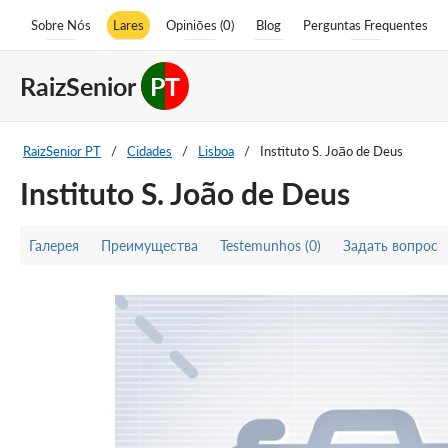
Sobre Nós
Lares
Opiniões (0)
Blog
Perguntas Frequentes
RaizSenior
PT
RaizSenior PT
/
Cidades
/
Lisboa
/
Instituto S. João de Deus
Instituto S. João de Deus
Галерея
Преимущества
Testemunhos (0)
Задать вопрос