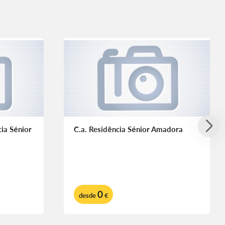
ia Sénior
C.a. Residência Sénior Amadora
0
desde
€