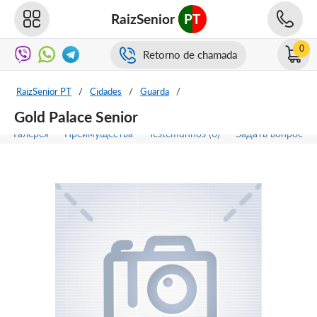
RaizSenior
PT
0
Retorno de chamada
RaizSenior PT
/
Cidades
/
Guarda
/
Gold Palace Senior
Галерея
Преимущества
Testemunhos (0)
Задать вопрос