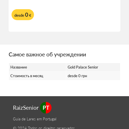
0
desde
€
Самое важное об учреждении
Название
Gold Palace Senior
Стоимость в месяц
desde 0 грн
RaizSenior
PT
Guia de Lares em Portugal
© 2024 Todos os direitos reservados