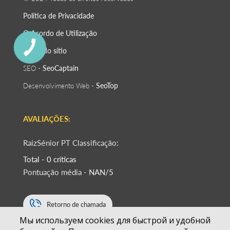
Política de Privacidade
O Acordo de Utilização
Mapa do sítio
SeoСaptain
SEO -
SeoTop
Desenvolvimento Web -
AVALIAÇÕES:
RaizSénior PT Classificação:
Total - 0 críticas
Pontuação média -
NAN/5
Retorno de chamada
Мы используем cookies для быстрой и удобной