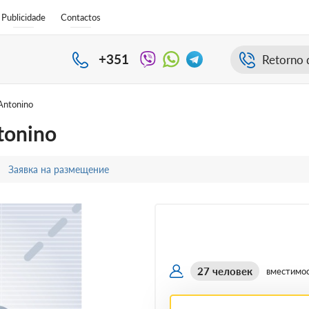
Publicidade
Contactos
+351
Retorno 
 Antonino
tonino
Заявка на размещение
27 человек
вместимо