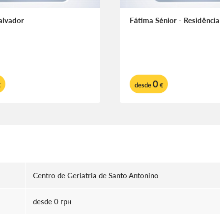
alvador
Fátima Sénior - Residência
0
€
desde
€
Centro de Geriatria de Santo Antonino
desde 0 грн