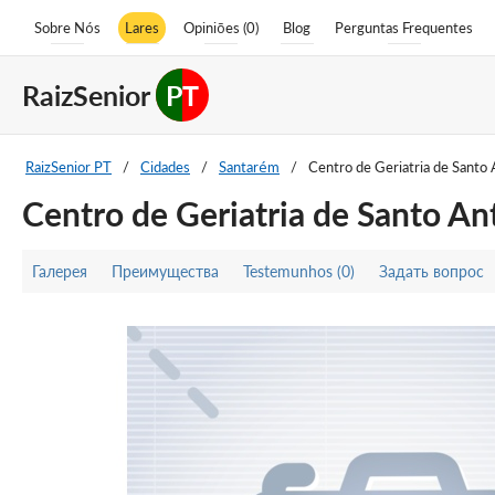
Sobre Nós
Lares
Opiniões (0)
Blog
Perguntas Frequentes
RaizSenior
PT
RaizSenior PT
/
Cidades
/
Santarém
/
Centro de Geriatria de Santo
Centro de Geriatria de Santo An
Галерея
Преимущества
Testemunhos (0)
Задать вопрос