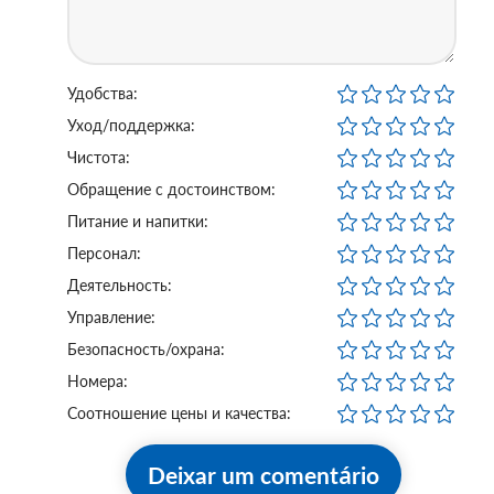
Удобства:
Уход/поддержка:
Чистота:
Обращение с достоинством:
Питание и напитки:
Персонал:
Деятельность:
Управление:
Безопасность/охрана:
Номера:
Соотношение цены и качества:
Deixar um comentário