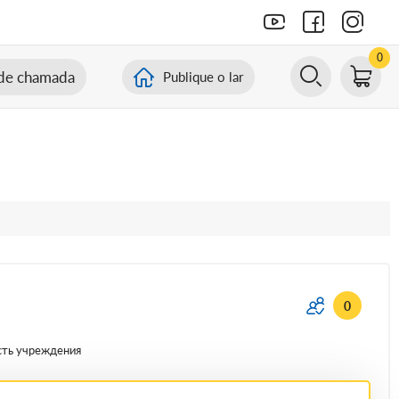
0
de chamada
Publique o lar
0
сть учреждения