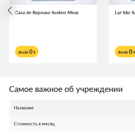
Casa de Repouso Sonhos Meus
Lar São S
0
0
desde
€
desde
Самое важное об учреждении
Название
Стоимость в месяц