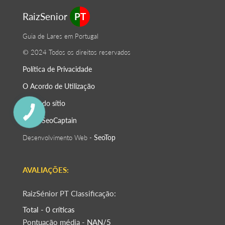
RaizSenior
PT
Guia de Lares em Portugal
© 2024 Todos os direitos reservados
Política de Privacidade
O Acordo de Utilização
Mapa do sítio
SeoСaptain
SEO -
SeoTop
Desenvolvimento Web -
AVALIAÇÕES:
RaizSénior PT Classificação:
Total - 0 críticas
Pontuação média -
NAN/5