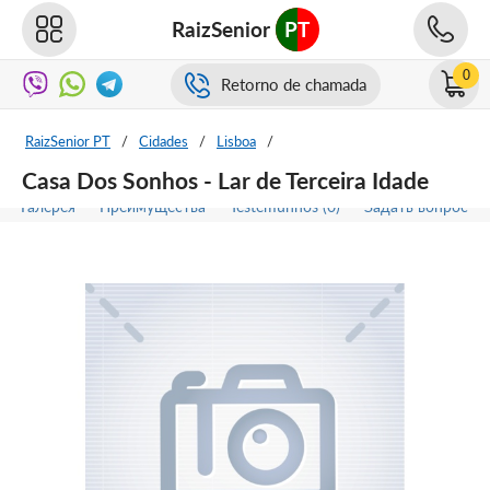
RaizSenior
PT
0
Retorno de chamada
RaizSenior PT
/
Cidades
/
Lisboa
/
Casa Dos Sonhos - Lar de Terceira Idade
Галерея
Преимущества
Testemunhos (0)
Задать вопрос