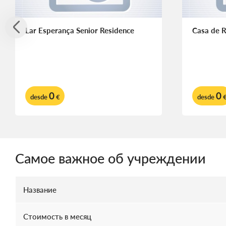
Lar Esperança Senior Residence
Casa de R
0
0
desde
€
desde
Самое важное об учреждении
Название
Стоимость в месяц