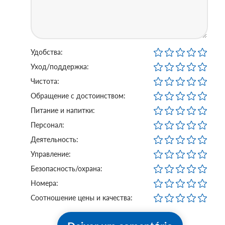
Удобства:
Уход/поддержка:
Чистота:
Обращение с достоинством:
Питание и напитки:
Персонал:
Деятельность:
Управление:
Безопасность/охрана:
Номера:
Соотношение цены и качества: