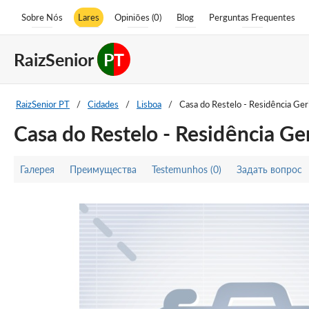
Sobre Nós
Lares
Opiniões (0)
Blog
Perguntas Frequentes
RaizSenior
PT
RaizSenior PT
/
Cidades
/
Lisboa
/
Casa do Restelo - Residência Ger
Casa do Restelo - Residência Ger
Галерея
Преимущества
Testemunhos (0)
Задать вопрос