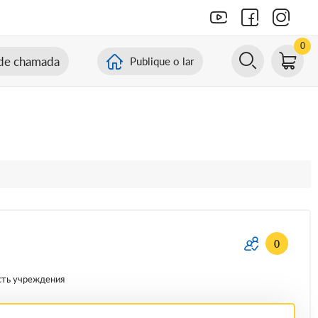
0
de chamada
Publique o lar
0
сть учреждения