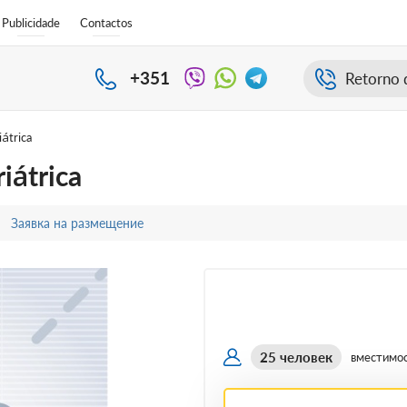
Publicidade
Contactos
+351
Retorno 
iátrica
iátrica
Заявка на размещение
25 человек
вместимо