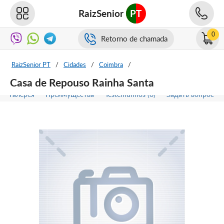
RaizSenior
PT
0
Retorno de chamada
RaizSenior PT
/
Cidades
/
Coimbra
/
Casa de Repouso Rainha Santa
Галерея
Преимущества
Testemunhos (0)
Задать вопрос