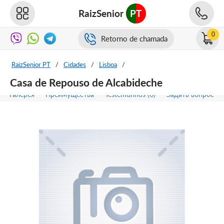
RaizSenior
PT
0
Retorno de chamada
RaizSenior PT
/
Cidades
/
Lisboa
/
Casa de Repouso de Alcabideche
Галерея
Преимущества
Testemunhos (0)
Задать вопрос