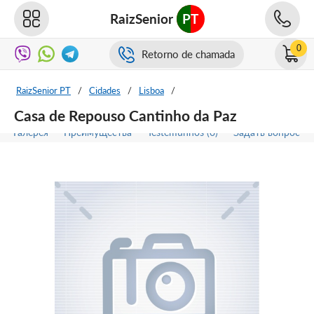
RaizSenior
PT
0
Retorno de chamada
RaizSenior PT
/
Cidades
/
Lisboa
/
Casa de Repouso Cantinho da Paz
Галерея
Преимущества
Testemunhos (0)
Задать вопрос