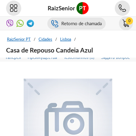
RaizSenior
PT
0
Retorno de chamada
RaizSenior PT
/
Cidades
/
Lisboa
/
Casa de Repouso Candeia Azul
Галерея
Преимущества
Testemunhos (0)
Задать вопрос