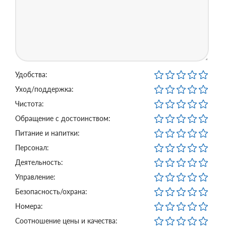
Удобства:
Уход/поддержка:
Чистота:
Обращение с достоинством:
Питание и напитки:
Персонал:
Деятельность:
Управление:
Безопасность/охрана:
Номера:
Соотношение цены и качества: