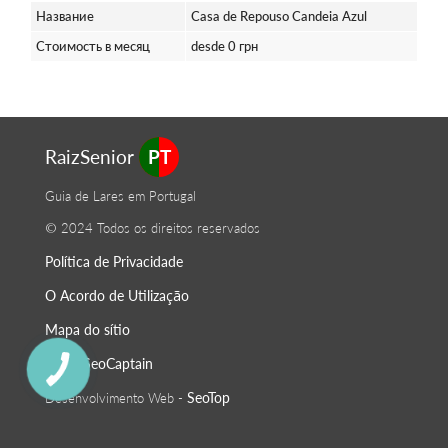
Название
Casa de Repouso Candeia Azul
Стоимость в месяц
desde 0 грн
RaizSenior
PT
Guia de Lares em Portugal
© 2024 Todos os direitos reservados
Política de Privacidade
O Acordo de Utilização
Mapa do sítio
SeoСaptain
SEO -
SeoTop
Desenvolvimento Web -