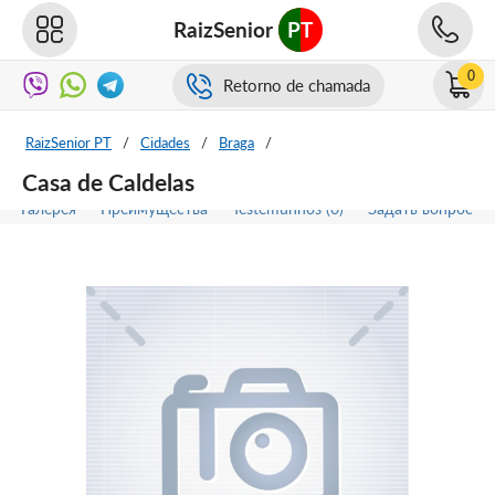
RaizSenior
PT
0
Retorno de chamada
RaizSenior PT
/
Cidades
/
Braga
/
Casa de Caldelas
Галерея
Преимущества
Testemunhos (0)
Задать вопрос