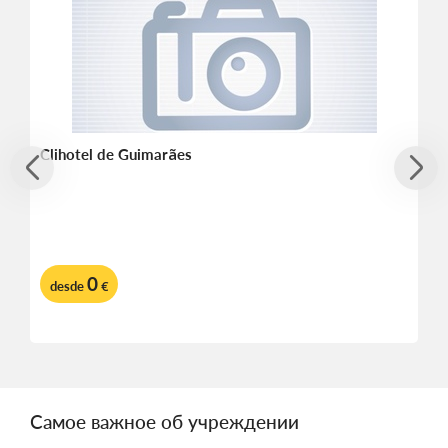
Clihotel de Guimarães
0
desde
€
Самое важное об учреждении