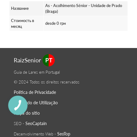
As - Acolhimento Sénior - Unidade de Prado
Название
(Braga)
Стоимость в
desde 0 грн
месяц
RaizSenior
PT
Guia de Lares em Portugal
© 2024 Todos os direitos reservados
Política de Privacidade
O Acordo de Utilização
Mapa do sítio
SeoСaptain
SEO -
SeoTop
Desenvolvimento Web -