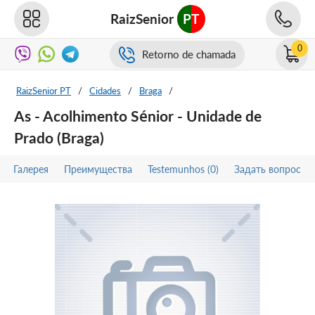
RaizSenior
PT
0
Retorno de chamada
RaizSenior PT
/
Cidades
/
Braga
/
As - Acolhimento Sénior - Unidade de
Prado (Braga)
Галерея
Преимущества
Testemunhos (0)
Задать вопрос