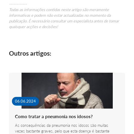
------------
Todas as informações contidas neste artigo são meramente
informativas e podem não estar actualizadas no momento da
publicação. É necessário consultar um especialista antes de tomar
quaisquer acções e decisões!
Outros artigos:
06.06.2024
Como tratar a pneumonia nos idosos?
As consequências da pneumonia nos idosos são muitas
vezes bastante graves, pelo que esta doença é bastante