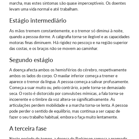
marcha, mas estes sintomas são quase imperceptíveis. Os doentes
levam uma vida normal e até trabalham.
Estágio intermediário
As mãos tremem constantemente, e o tremor só diminui à noite,
quando a pessoa dorme. A caligrafia torna-se ilegível e as capacidades
motoras finas diminuem. Há rigidez no pescoço e na região superior
das costas, e os braços não se movem ao caminhar.
Segundo estágio
A doença afecta ambos os hemisférios do cérebro, respetivamente
ambos os lados do corpo. O maxilar inferior começa a tremer e
aparece o tremor da língua. A pessoa começa a salivar profusamente.
Começa a suar muito ou, pelo contrário, a pele torna-se demasiado
seca. O rosto é distorcido por convulsões mímicas, a fala torna-se
incoerente e o timbre da voz altera-se significativamente. As
articulações perdem mobilidade e a marcha torna-se lenta. A pessoa
pode perder o sentido de equilíbrio, mas continua a ser capaz de
fazer o seu trabalho habitual, embora o faça muito lentamente.
A terceira fase
Neste período de tempo, a doença de Parkinson começa a progredir