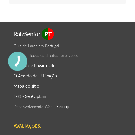
RaizSenior
PT
Guia de Lares em Portugal
© 2024 Todos os direitos reservados
Política de Privacidade
O Acordo de Utilização
Mapa do sítio
SeoСaptain
SEO -
SeoTop
Desenvolvimento Web -
AVALIAÇÕES: