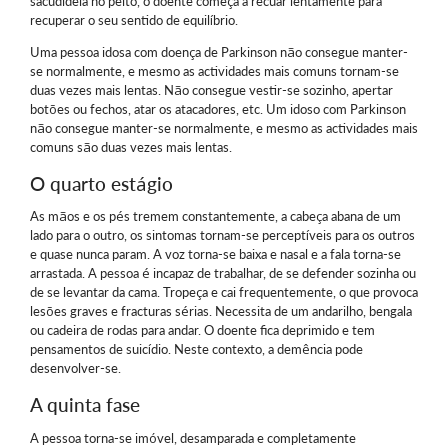
sacudidela no peito, o doente começa a recuar lentamente para
recuperar o seu sentido de equilíbrio.
Uma pessoa idosa com doença de Parkinson não consegue manter-
se normalmente, e mesmo as actividades mais comuns tornam-se
duas vezes mais lentas. Não consegue vestir-se sozinho, apertar
botões ou fechos, atar os atacadores, etc. Um idoso com Parkinson
não consegue manter-se normalmente, e mesmo as actividades mais
comuns são duas vezes mais lentas.
O quarto estágio
As mãos e os pés tremem constantemente, a cabeça abana de um
lado para o outro, os sintomas tornam-se perceptíveis para os outros
e quase nunca param. A voz torna-se baixa e nasal e a fala torna-se
arrastada. A pessoa é incapaz de trabalhar, de se defender sozinha ou
de se levantar da cama. Tropeça e cai frequentemente, o que provoca
lesões graves e fracturas sérias. Necessita de um andarilho, bengala
ou cadeira de rodas para andar. O doente fica deprimido e tem
pensamentos de suicídio. Neste contexto, a demência pode
desenvolver-se.
A quinta fase
A pessoa torna-se imóvel, desamparada e completamente