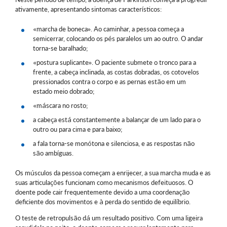
ativamente, apresentando sintomas característicos:
«marcha de boneca». Ao caminhar, a pessoa começa a
semicerrar, colocando os pés paralelos um ao outro. O andar
torna-se baralhado;
«postura suplicante». O paciente submete o tronco para a
frente, a cabeça inclinada, as costas dobradas, os cotovelos
pressionados contra o corpo e as pernas estão em um
estado meio dobrado;
«máscara no rosto;
a cabeça está constantemente a balançar de um lado para o
outro ou para cima e para baixo;
a fala torna-se monótona e silenciosa, e as respostas não
são ambíguas.
Os músculos da pessoa começam a enrijecer, a sua marcha muda e as
suas articulações funcionam como mecanismos defeituosos. O
doente pode cair frequentemente devido a uma coordenação
deficiente dos movimentos e à perda do sentido de equilíbrio.
O teste de retropulsão dá um resultado positivo. Com uma ligeira